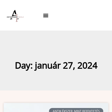
Skip
to
content
Day: január 27, 2024
ANTIK ÉKSZER, MINT BEFEKTETÉS