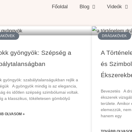
Főoldal
Blog
Videók
AKÖVEK
DRÁGAKÖVEK
okk gyöngyök: Szépség a
A Történel
bálytalanságban
és Szimbol
Ékszerekb
k gyöngyök: szabálytalanságukban rejlik a
égük A gyöngyök mindig is az elegancia,
Bevezetés A dr
aság és időtlen szépség szimbólumai voltak.
ékszerek vizsgál
g a klasszikus, tökéletesen gömbölyű
területe. Amikor 
elemezzük, nem 
BB OLVASOM »
hanem egy
TOVÁBB OLVASO