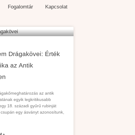
Fogalomtár
Kapcsolat
em Drágakövei: Érték
ika az Antik
en
ágakőmeghatározás az antik
atának egyik legkritikusabb
egy 18. századi gyűrű rubinját
csupán egy ásványt azonosítunk,
M »