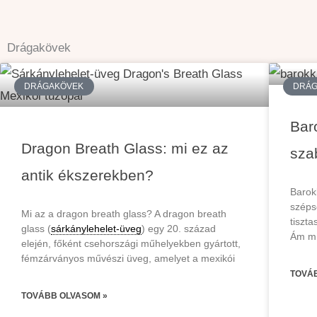
Skip
to
Drágakövek
content
DRÁGAKÖVEK
DRÁG
Bar
Dragon Breath Glass: mi ez az
sza
antik ékszerekben?
Barok
széps
Mi az a dragon breath glass? A dragon breath
tiszt
glass (
sárkánylehelet-üveg
) egy 20. század
Ám mí
elején, főként csehországi műhelyekben gyártott,
fémzárványos művészi üveg, amelyet a mexikói
TOVÁ
TOVÁBB OLVASOM »