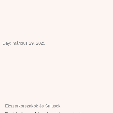
Skip
to
content
Day: március 29, 2025
Ékszerkorszakok és Stílusok