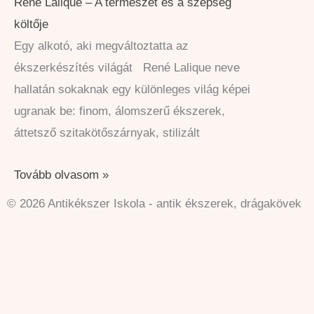
René Lalique – A természet és a szépség
költője
Egy alkotó, aki megváltoztatta az
ékszerkészítés világát René Lalique neve
hallatán sokaknak egy különleges világ képei
ugranak be: finom, álomszerű ékszerek,
áttetsző szitakötőszárnyak, stilizált
Tovább olvasom »
© 2026 Antikékszer Iskola - antik ékszerek, drágakövek