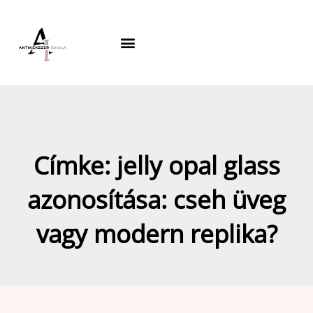
Skip
to
content
Címke: jelly opal glass
azonosítása: cseh üveg
vagy modern replika?