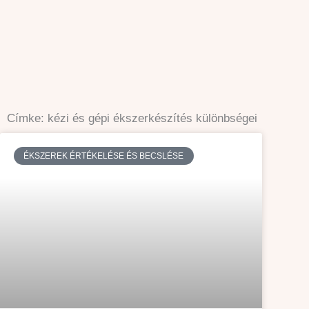
Skip
to
content
Címke: kézi és gépi ékszerkészítés különbségei
ÉKSZEREK ÉRTÉKELÉSE ÉS BECSLÉSE