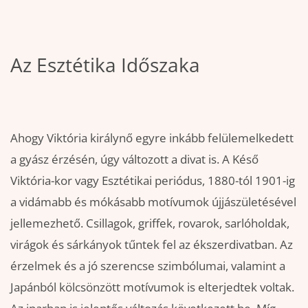
Az Esztétika Időszaka
Ahogy Viktória királynő egyre inkább felülemelkedett
a gyász érzésén, úgy változott a divat is. A Késő
Viktória-kor vagy Esztétikai periódus, 1880-tól 1901-ig
a vidámabb és mókásabb motívumok újjászületésével
jellemezhető. Csillagok, griffek, rovarok, sarlóholdak,
virágok és sárkányok tűntek fel az ékszerdivatban. Az
érzelmek és a jó szerencse szimbólumai, valamint a
Japánból kölcsönzött motívumok is elterjedtek voltak.