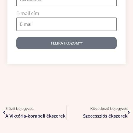
E-mail cím
FELIRATKOZOM
Előző
Kö
Előző bejegyzés
Következő bejegyzés
A Viktória-korabeli ékszerek
Szecessziós ékszerek