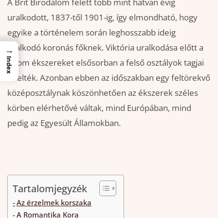
A Brit Birodalom felett több mint hatvan évig
uralkodott, 1837-től 1901-ig, így elmondható, hogy
egyike a történelem során leghosszabb ideig
uralkodó koronás főknek. Viktória uralkodása előtt a
→
Index
finom ékszereket elsősorban a felső osztályok tagjai
viselték. Azonban ebben az időszakban egy feltörekvő
középosztálynak köszönhetően az ékszerek széles
körben elérhetővé váltak, mind Európában, mind
pedig az Egyesült Államokban.
Tartalomjegyzék
Az érzelmek korszaka
A Romantika Kora