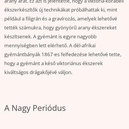
arany árát. Ez azt is jelentette, hogy a viktoria-korabeli
ékszerkészítők új technikákat próbálhattak ki, mint
például a filigrán és a gravírozás, amelyek lehetővé
tették számukra, hogy gyönyörű arany ékszereket
készítsenek. A gyémánt is egyre nagyobb
mennyiségben lett elérhető. A dél-afrikai
gyémántbányák 1867-es felfedezése lehetővé tette,
hogy a gyémánt a késő viktoriánus ékszerek
kiváltságos drágakőjévé váljon.
A Nagy Periódus