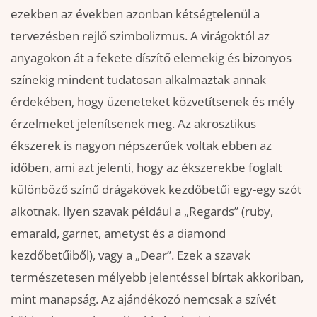
ezekben az években azonban kétségtelenül a
tervezésben rejlő szimbolizmus. A virágoktól az
anyagokon át a fekete díszítő elemekig és bizonyos
színekig mindent tudatosan alkalmaztak annak
érdekében, hogy üzeneteket közvetítsenek és mély
érzelmeket jelenítsenek meg. Az akrosztikus
ékszerek is nagyon népszerűek voltak ebben az
időben, ami azt jelenti, hogy az ékszerekbe foglalt
különböző színű drágakövek kezdőbetűi egy-egy szót
alkotnak. Ilyen szavak például a „Regards” (ruby,
emarald, garnet, ametyst és a diamond
kezdőbetűiből), vagy a „Dear”. Ezek a szavak
természetesen mélyebb jelentéssel bírtak akkoriban,
mint manapság. Az ajándékozó nemcsak a szívét