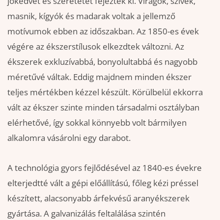
jókedvet és szeretetet fejeztek ki. Virágok, szívek,
masnik, kígyók és madarak voltak a jellemző
motívumok ebben az időszakban. Az 1850-es évek
végére az ékszerstílusok elkezdtek változni. Az
ékszerek exkluzívabbá, bonyolultabbá és nagyobb
méretűvé váltak. Eddig majdnem minden ékszer
teljes mértékben kézzel készült. Körülbelül ekkorra
vált az ékszer szinte minden társadalmi osztályban
elérhetővé, így sokkal könnyebb volt bármilyen
alkalomra vásárolni egy darabot.
A technológia gyors fejlődésével az 1840-es évekre
elterjedtté vált a gépi előállítású, főleg kézi préssel
készített, alacsonyabb árfekvésű aranyékszerek
gyártása. A galvanizálás feltalálása szintén