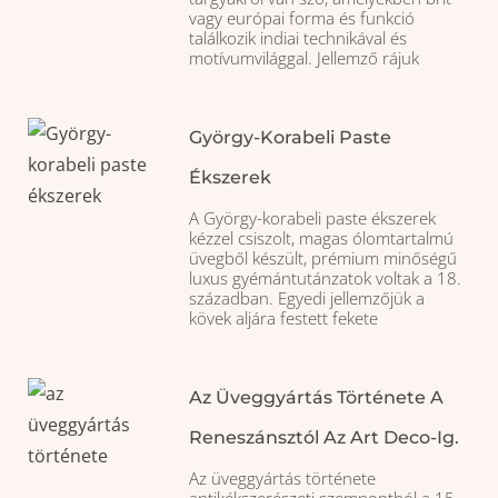
vagy európai forma és funkció
találkozik indiai technikával és
motívumvilággal. Jellemző rájuk
György-Korabeli Paste
Ékszerek
A György-korabeli paste ékszerek
kézzel csiszolt, magas ólomtartalmú
üvegből készült, prémium minőségű
luxus gyémántutánzatok voltak a 18.
században. Egyedi jellemzőjük a
kövek aljára festett fekete
Az Üveggyártás Története A
Reneszánsztól Az Art Deco-Ig.
Az üveggyártás története
antikékszerészeti szempontból a 15.