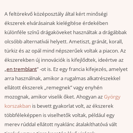
A feltörekvő középosztály által kért minőségi
ékszerek elvárásainak kielégítése érdekében
különféle színű drágaköveket használtak a drágábbak
olcsóbb alternatívái helyett. Ametiszt, gránát, korall,
türkiz és az opál mind népszerűek voltak a piacon. Az
ékszerekben új innovációk is kifejlődtek, ideértve az
„
en tremblant
” -ot is. Ez egy francia kifejezés, amelyet
arra használnak, amikor a rugalmas alkatrészekkel
ellátott ékszerek „remegnek” vagy enyhén
mozognak, amikor viselik őket. Ahogyan az
György
korszakban
is bevett gyakorlat volt, az ékszerek
többféleképpen is viselhetők voltak, például egy
merev rúddal ellátott nyaklánc átalakíthatóvá vált