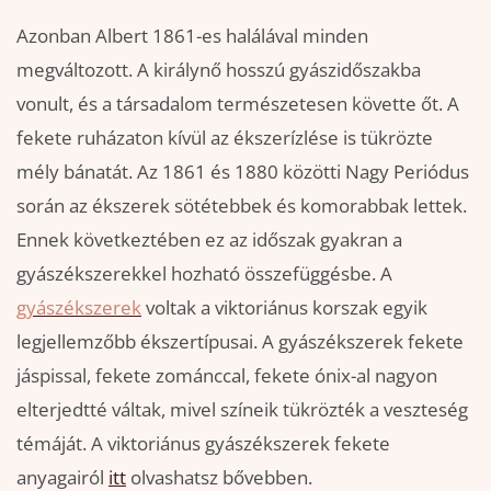
Azonban Albert 1861-es halálával minden
megváltozott. A királynő hosszú gyászidőszakba
vonult, és a társadalom természetesen követte őt. A
fekete ruházaton kívül az ékszerízlése is tükrözte
mély bánatát. Az 1861 és 1880 közötti Nagy Periódus
során az ékszerek sötétebbek és komorabbak lettek.
Ennek következtében ez az időszak gyakran a
gyászékszerekkel hozható összefüggésbe. A
gyászékszerek
voltak a viktoriánus korszak egyik
legjellemzőbb ékszertípusai. A gyászékszerek fekete
jáspissal, fekete zománccal, fekete ónix-al nagyon
elterjedtté váltak, mivel színeik tükrözték a veszteség
témáját. A viktoriánus gyászékszerek fekete
anyagairól
itt
olvashatsz bővebben.