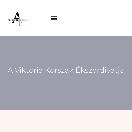
Skip
to
content
A Viktória Korszak Ékszerdivatja