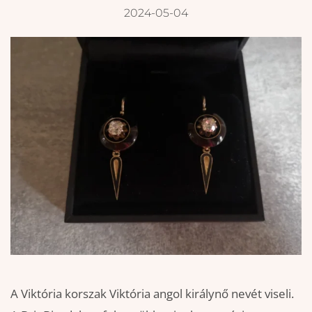
2024-05-04
A Viktória korszak Viktória angol királynő nevét viseli.