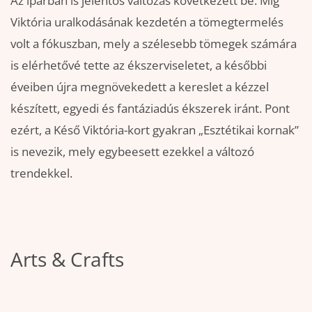
Az iparban is jelentős változás következett be. Míg
Viktória uralkodásának kezdetén a tömegtermelés
volt a fókuszban, mely a szélesebb tömegek számára
is elérhetővé tette az ékszerviseletet, a későbbi
éveiben újra megnövekedett a kereslet a kézzel
készített, egyedi és fantáziadús ékszerek iránt. Pont
ezért, a Késő Viktória-kort gyakran „Esztétikai kornak”
is nevezik, mely egybeesett ezekkel a változó
trendekkel.
Arts & Crafts