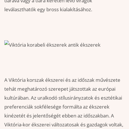
tiarává vagy a tiara keretén lévő virágok
leválaszthatók egy bross kialakításához.
A Viktória korszak ékszerei és az időszak művészete
tehát meghatározó szerepet játszottak az európai
kultúrában. Az uralkodó stílusirányzatok és esztétikai
preferenciák sokfélesége formálta az ékszerek
kinézetét és jelentőségét ebben az időszakban. A
Viktória-kor ékszerei változatosak és gazdagok voltak,