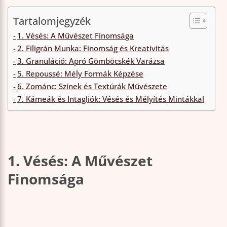
Tartalomjegyzék
1. Vésés: A Művészet Finomsága
2. Filigrán Munka: Finomság és Kreativitás
3. Granuláció: Apró Gömböcskék Varázsa
5. Repoussé: Mély Formák Képzése
6. Zománc: Színek és Textúrák Művészete
7. Kámeák és Intagliók: Vésés és Mélyítés Mintákkal
1. Vésés: A Művészet
Finomsága