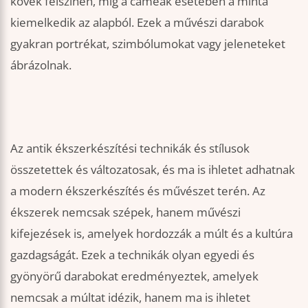
kövek felszínén, míg a cameák esetében a minta
kiemelkedik az alapból. Ezek a művészi darabok
gyakran portrékat, szimbólumokat vagy jeleneteket
ábrázolnak.
Az antik ékszerkészítési technikák és stílusok
összetettek és változatosak, és ma is ihletet adhatnak
a modern ékszerkészítés és művészet terén. Az
ékszerek nemcsak szépek, hanem művészi
kifejezések is, amelyek hordozzák a múlt és a kultúra
gazdagságát. Ezek a technikák olyan egyedi és
gyönyörű darabokat eredményeztek, amelyek
nemcsak a múltat idézik, hanem ma is ihletet