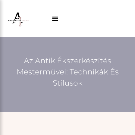
Skip
to
content
Az Antik Ékszerkészítés
Mesterművei: Technikák És
Stílusok