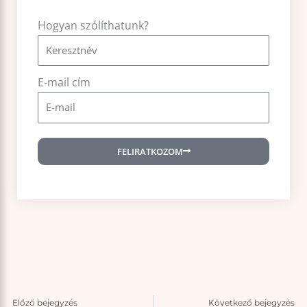
Hogyan szólíthatunk?
E-mail cím
FELIRATKOZOM
Előző
Kö
Előző bejegyzés
Következő bejegyzés