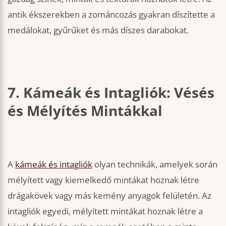
antik ékszerekben a zománcozás gyakran díszítette a
medálokat, gyűrűket és más díszes darabokat.
7. Kámeák és Intagliók: Vésés
és Mélyítés Mintákkal
A
kámeák és intagliók
olyan technikák, amelyek során
mélyített vagy kiemelkedő mintákat hoznak létre
drágakövek vagy más kemény anyagok felületén. Az
intagliók egyedi, mélyített mintákat hoznak létre a