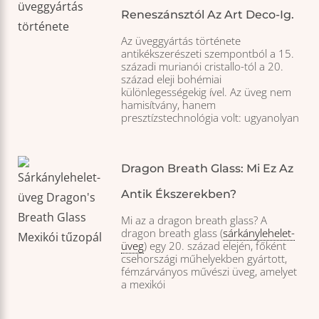
Reneszánsztól Az Art Deco-Ig.
Az üveggyártás története
antikékszerészeti szempontból a 15.
századi murianói cristallo-tól a 20.
század eleji bohémiai
különlegességekig ível. Az üveg nem
hamisítvány, hanem
presztízstechnológia volt: ugyanolyan
Dragon Breath Glass: Mi Ez Az
Antik Ékszerekben?
Mi az a dragon breath glass? A
dragon breath glass (
sárkánylehelet-
üveg
) egy 20. század elején, főként
csehországi műhelyekben gyártott,
fémzárványos művészi üveg, amelyet
a mexikói