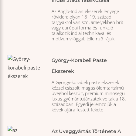
Indiai Stílus Találkozása
Az Anglo-Indian ékszerek lényege
röviden: olyan 18–19. századi
tárgyakról van szó, amelyekben brit
vagy európai forma és funkció
találkozik indiai technikával és
motívumvilággal. Jellemző rájuk
György-Korabeli Paste
Ékszerek
A György-korabeli paste ékszerek
kézzel csiszolt, magas ólomtartalmú
üvegből készült, prémium minőségű
luxus gyémántutánzatok voltak a 18.
században. Egyedi jellemzőjük a
kövek aljára festett fekete
Az Üveggyártás Története A