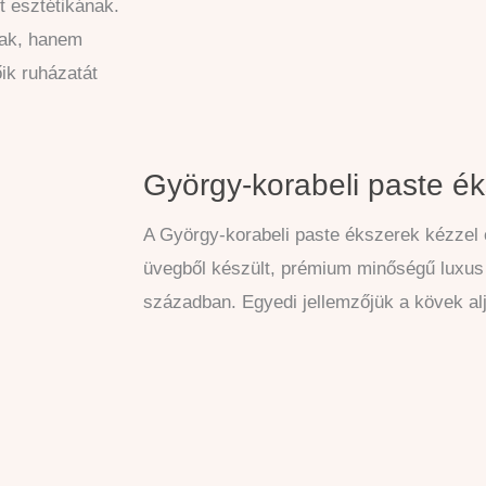
t esztétikának.
yak, hanem
ik ruházatát
György-korabeli paste é
A György-korabeli paste ékszerek kézzel 
üvegből készült, prémium minőségű luxus
században. Egyedi jellemzőjük a kövek alj