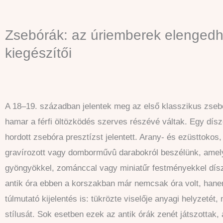
Zsebórák: az úriemberek elengedh
kiegészítői
A 18–19. században jelentek meg az első klasszikus zse
hamar a férfi öltözködés szerves részévé váltak. Egy dísz
hordott zsebóra presztízst jelentett. Arany- és ezüsttokos
gravírozott vagy domborművû darabokról beszélünk, amel
gyöngyökkel, zománccal vagy miniatűr festményekkel dísz
antik óra ebben a korszakban már nemcsak óra volt, hane
túlmutató kijelentés is: tükrözte viselője anyagi helyzetét,
stílusát. Sok esetben ezek az antik órák zenét játszottak,