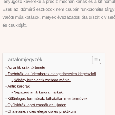
lenyűgöző keveréke a precíz mechanikának és a kifinomul
Ezek az időmérő eszközök nem csupán funkcionális tárg
valódi műalkotások, melyek évszázadok óta díszítik viselő
és csuklóját.
Tartalomjegyzék
Az antik órák története
Zsebórák: az úriemberek elengedhetetlen kiegészítői
Néhány híres antik zsebóra márka:
Antik karórák
Népszerű antik karóra márkák:
Különleges formaórák: láthatatlan mesterművek
Gyűrűórák: apró csodák az ujjadon
Chatelaine: nőies elegancia és praktikum