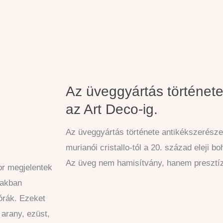
Az üveggyártás története
az Art Deco-ig.
Az üveggyártás története antikékszerésze
murianói cristallo-tól a 20. század eleji b
Az üveg nem hamisítvány, hanem presztíz
or megjelentek
yakban
bórák. Ezeket
 arany, ezüst,