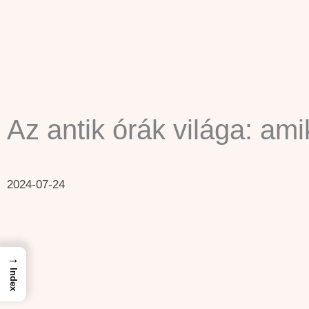
Skip
to
content
Az antik órák világa: am
2024-07-24
→
Index