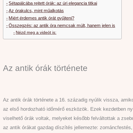
Sétapálcába rejtett órák: az úri elegancia titkai
Az órakulcs, mint műalkotás
Miért érdemes antik órát gyűjteni?
Összegzés: az antik óra nemcsak múlt, hanem jelen is
Nézd meg a videót is:
Az antik órák története
Az antik órák története a 16. századig nyúlik vissza, amik
az első hordozható időmérő eszközök. Ezek kezdetben n
viselhető órák voltak, melyeket később felváltottak a zse
az antik órákat gazdag díszítés jellemezte: zománcfestés,