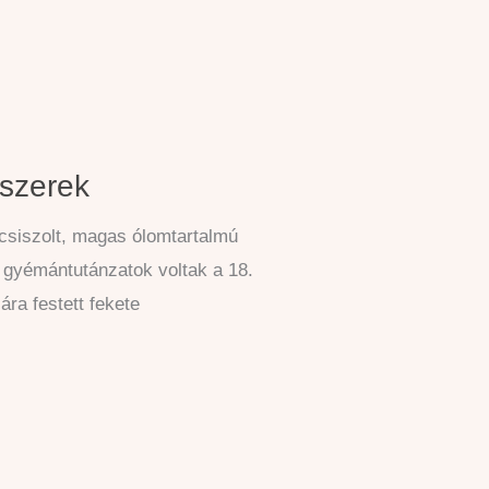
kszerek
csiszolt, magas ólomtartalmú
 gyémántutánzatok voltak a 18.
ára festett fekete