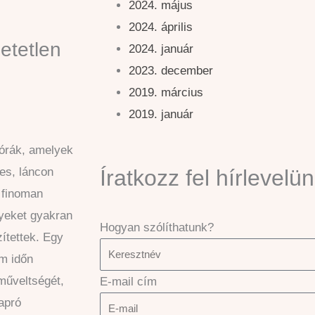
2024. május
2024. április
etetlen
2024. január
2023. december
2019. március
2019. január
bórák, amelyek
Íratkozz fel hírlevelün
es, láncon
, finoman
yeket gyakran
Hogyan szólíthatunk?
ítettek. Egy
m időn
 műveltségét,
E-mail cím
 apró