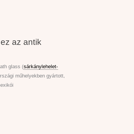
ez az antik
ath glass (
sárkánylehelet-
országi műhelyekben gyártott,
exikói