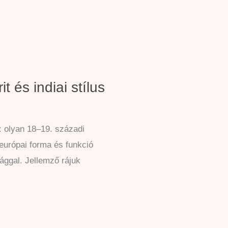
t és indiai stílus
: olyan 18–19. századi
európai forma és funkció
lággal. Jellemző rájuk