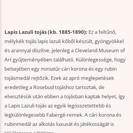
Lapis Lazuli tojás (kb. 1885-1890):
Ez a feltűnő,
mélykék tojás lapis lazuli kőből készült, gyöngyökkel
és arannyal díszítve, jelenleg a Cleveland Museum of
Art gyűjteményében található. Különlegessége, hogy
belsejében egy miniatűr cári korona és egy rubin
tojásmedál rejtőzik. Ezek az apró meglepetések
eredetileg a Rosebud tojáshoz tartoztak, de
elvesztésük után ebben a tojásban kaptak helyet, így
a Lapis Lazuli tojás az egyik legösszetettebb és
legkülönlegesebb Fabergé-remek. A cári korona és
rubinmedál az alkotás luxusát és játékosságát is