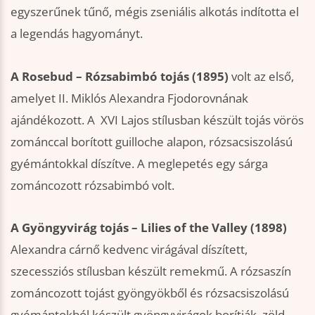
egyszerűnek tűnő, mégis zseniális alkotás indította el
a legendás hagyományt.
A Rosebud – Rózsabimbó tojás
(1895)
volt az első,
amelyet II. Miklós Alexandra Fjodorovnának
ajándékozott. A XVI Lajos stílusban készült tojás vörös
zománccal borított guilloche alapon, rózsacsiszolású
gyémántokkal díszítve. A meglepetés egy sárga
zománcozott rózsabimbó volt.
A Gyöngyvirág tojás – Lilies of the Valley (1898)
Alexandra cárnő kedvenc virágával díszített,
szecessziós stílusban készült remekmű. A rózsaszín
zománcozott tojást gyöngyökből és rózsacsiszolású
gyémántokból készült gyöngyvirágok borítják, zöld