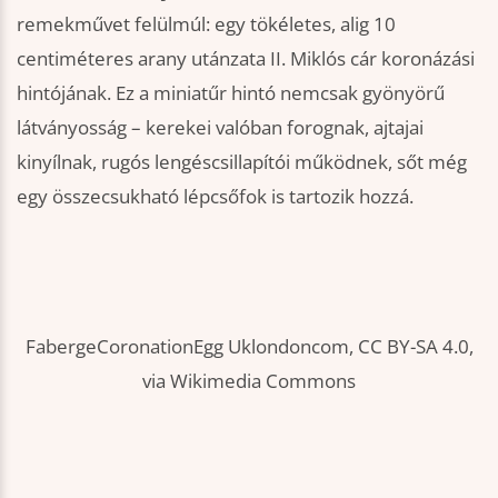
remekművet felülmúl: egy tökéletes, alig 10
centiméteres arany utánzata II. Miklós cár koronázási
hintójának. Ez a miniatűr hintó nemcsak gyönyörű
látványosság – kerekei valóban forognak, ajtajai
kinyílnak, rugós lengéscsillapítói működnek, sőt még
egy összecsukható lépcsőfok is tartozik hozzá.
FabergeCoronationEgg Uklondoncom, CC BY-SA 4.0,
via Wikimedia Commons