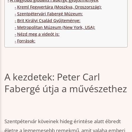
Kreml Fegyvertára (Moszkva, Oroszország):
Szentpétervári Fabergé Múzeum:
Brit Királyi Család Gyűjteménye:
Metropolitan Múzeum (New York, USA):
Nézd meg a videót is:
Források:
A kezdetek: Peter Carl
Fabergé útja a művészethez
Szentpétervár köveinek hideg érintése alatt ébredt
életre a legnemesebb remekmű, amit valaha emberi