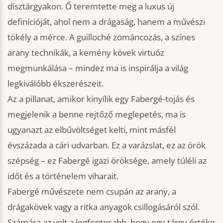
dísztárgyakon. Ő teremtette meg a luxus új
definícióját, ahol nem a drágaság, hanem a művészi
tökély a mérce. A guilloché zománcozás, a színes
arany technikák, a kemény kövek virtuóz
megmunkálása – mindez ma is inspirálja a világ
legkiválóbb ékszerészeit.
Az a pillanat, amikor kinyílik egy Fabergé-tojás és
megjelenik a benne rejtőző meglepetés, ma is
ugyanazt az elbűvöltséget kelti, mint másfél
évszázada a cári udvarban. Ez a varázslat, ez az örök
szépség – ez Fabergé igazi öröksége, amely túléli az
időt és a történelem viharait.
Fabergé művészete nem csupán az arany, a
drágakövek vagy a ritka anyagok csillogásáról szól.
Számára az volt a legfontosabb, hogy egy tárgy értéke