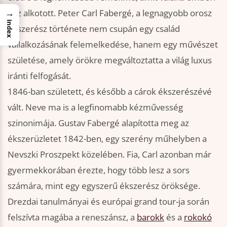
→
kéz alkotott. Peter Carl Fabergé, a legnagyobb orosz
Index
ékszerész története nem csupán egy család
vállalkozásának felemelkedése, hanem egy művészet
születése, amely örökre megváltoztatta a világ luxus
iránti felfogását.
1846-ban született, és később a cárok ékszerészévé
vált. Neve ma is a legfinomabb kézművesség
szinonimája. Gustav Fabergé alapította meg az
ékszerüzletet 1842-ben, egy szerény műhelyben a
Nevszki Proszpekt közelében. Fia, Carl azonban már
gyermekkorában érezte, hogy több lesz a sors
számára, mint egy egyszerű ékszerész öröksége.
Drezdai tanulmányai és európai grand tour-ja során
felszívta magába a reneszánsz, a
barokk
és a
rokokó