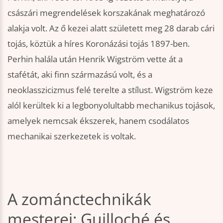
császári megrendelések korszakának meghatározó
alakja volt. Az ő kezei alatt született meg 28 darab cári
tojás, köztük a híres Koronázási tojás 1897-ben.
Perhin halála után Henrik Wigström vette át a
stafétát, aki finn származású volt, és a
neoklasszicizmus felé terelte a stílust. Wigström keze
alól kerültek ki a legbonyolultabb mechanikus tojások,
amelyek nemcsak ékszerek, hanem csodálatos
mechanikai szerkezetek is voltak.
A zománctechnikák
mesterei: Guilloché és