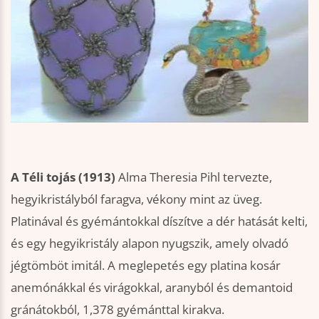
A Téli tojás (1913)
Alma Theresia Pihl tervezte,
hegyikristályból faragva, vékony mint az üveg.
Platinával és gyémántokkal díszítve a dér hatását kelti,
és egy hegyikristály alapon nyugszik, amely olvadó
jégtömböt imitál. A meglepetés egy platina kosár
anemónákkal és virágokkal, aranyból és demantoid
gránátokból, 1,378 gyémánttal kirakva.