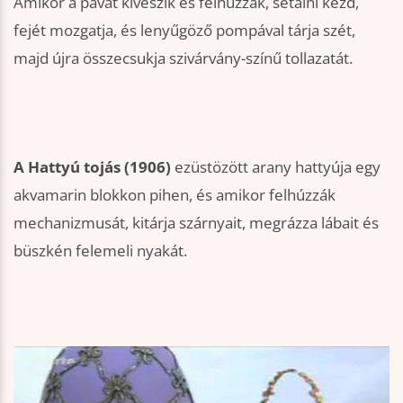
Amikor a pávát kiveszik és felhúzzák, sétálni kezd,
fejét mozgatja, és lenyűgöző pompával tárja szét,
majd újra összecsukja szivárvány-színű tollazatát.
A Hattyú tojás (1906)
ezüstözött arany hattyúja egy
akvamarin blokkon pihen, és amikor felhúzzák
mechanizmusát, kitárja szárnyait, megrázza lábait és
büszkén felemeli nyakát.