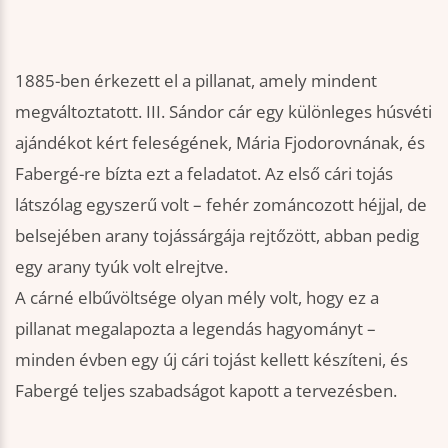
1885-ben érkezett el a pillanat, amely mindent
megváltoztatott. III. Sándor cár egy különleges húsvéti
ajándékot kért feleségének, Mária Fjodorovnának, és
Fabergé-re bízta ezt a feladatot. Az első cári tojás
látszólag egyszerű volt – fehér zománcozott héjjal, de
belsejében arany tojássárgája rejtőzött, abban pedig
egy arany tyúk volt elrejtve.
A cárné elbűvöltsége olyan mély volt, hogy ez a
pillanat megalapozta a legendás hagyományt –
minden évben egy új cári tojást kellett készíteni, és
Fabergé teljes szabadságot kapott a tervezésben.