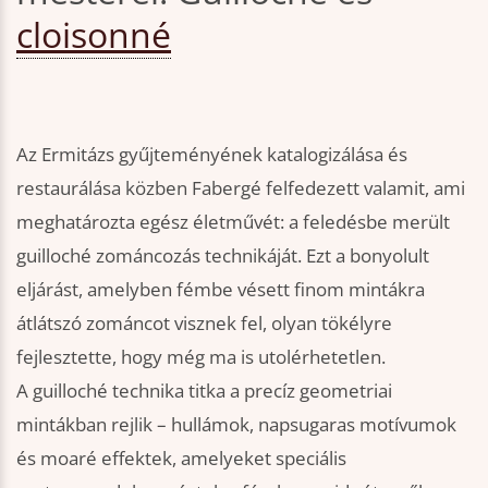
cloisonné
Az Ermitázs gyűjteményének katalogizálása és
restaurálása közben Fabergé felfedezett valamit, ami
meghatározta egész életművét: a feledésbe merült
guilloché zománcozás technikáját. Ezt a bonyolult
eljárást, amelyben fémbe vésett finom mintákra
átlátszó zománcot visznek fel, olyan tökélyre
fejlesztette, hogy még ma is utolérhetetlen.
A guilloché technika titka a precíz geometriai
mintákban rejlik – hullámok, napsugaras motívumok
és moaré effektek, amelyeket speciális