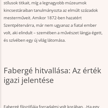
stílusok titkait, míg a legnagyobb múzeumok
kincsestáraiban tanulmányozta az elmúlt századok
mesterműveit. Amikor 1872-ben hazatért
Szentpétervárra, már nem ugyanaz a fiatal ember
volt, aki elindult – szemében a művészet lángja égett,
és szívében egy új világ látomása.
Fabergé hitvallása: Az érték
igazi jelentése
Fabergé filozófiája forradalmi volt korában. „Ha egy