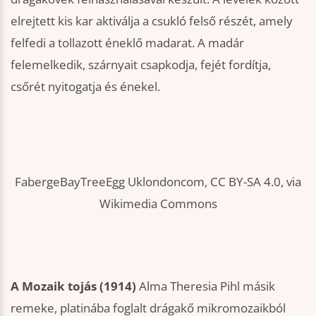
elrejtett kis kar aktiválja a csukló felső részét, amely
felfedi a tollazott éneklő madarat. A madár
felemelkedik, szárnyait csapkodja, fejét fordítja,
csőrét nyitogatja és énekel.
FabergeBayTreeEgg Uklondoncom, CC BY-SA 4.0, via
Wikimedia Commons
A Mozaik tojás (1914)
Alma Theresia Pihl másik
remeke, platinába foglalt drágakő mikromozaikból