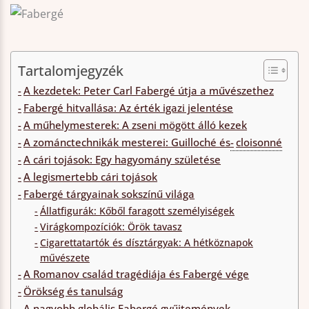
Tartalomjegyzék
A kezdetek: Peter Carl Fabergé útja a művészethez
Fabergé hitvallása: Az érték igazi jelentése
A műhelymesterek: A zseni mögött álló kezek
A zománctechnikák mesterei: Guilloché és
cloisonné
A cári tojások: Egy hagyomány születése
A legismertebb cári tojások
Fabergé tárgyainak sokszínű világa
Állatfigurák: Kőből faragott személyiségek
Virágkompozíciók: Örök tavasz
Cigarettatartók és dísztárgyak: A hétköznapok
művészete
A Romanov család tragédiája és Fabergé vége
Örökség és tanulság
A nagyobb globális Fabergé gyűjtemények