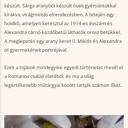
készült. Sárga aranyból készült övek gyémántokkal
kirakva, virágmintás elrendezésben. A tetején egy
holdkő, amelyen keresztül az 1914-es évszám és
Alexandra cárnő kezdőbetűi láthatók orosz betűkkel.
A meglepetés egy arany keret II. Miklós és Alexandra
öt gyermekének portréjával.
Ezek a tojások mindegyike egyedi történetet mesél el
a Romanov család életéből, és ma a világ
legértékesebb műtárgyai között tartják számon őket.