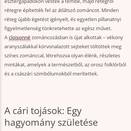
esztergapadokon véstek a fémbe, majd rétegről
rétegre építették fel az átlátszó zománcot. Minden
réteg újabb égetést igényelt, és egyetlen pillanatnyi
figyelmetlenség tönkretehette az egész művet.
A
cloisonné
zománcozásban is újat alkottak – vékony
aranyszálakkal körvonalazott sejteket töltöttek meg
színes zománccal, létrehozva olyan élénk, részletes
mintákat, amelyek a természetből, az orosz folklórból
és a császári szimbólumokból merítettek.
A cári tojások: Egy
hagyomány születése