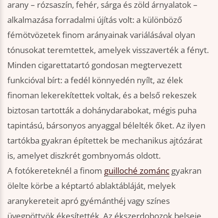
arany – rózsaszín, fehér, sárga és zöld árnyalatok –
alkalmazása forradalmi újítás volt: a különböző
fémötvözetek finom arányainak variálásával olyan
tónusokat teremtettek, amelyek visszaverték a fényt.
Minden cigarettatartó gondosan megtervezett
funkcióval bírt: a fedél könnyedén nyílt, az élek
finoman lekerekítettek voltak, és a belső rekeszek
biztosan tartották a dohánydarabokat, mégis puha
tapintású, bársonyos anyaggal bélelték őket. Az ilyen
tartókba gyakran építettek be mechanikus ajtózárat
is, amelyet diszkrét gombnyomás oldott.
A fotókereteknél a finom
guilloché zománc
gyakran
ölelte körbe a képtartó ablaktábláját, melyek
aranykereteit apró gyémánthéj vagy színes
üvegpöttyök ékesítették. Az ékszerdobozok belseje