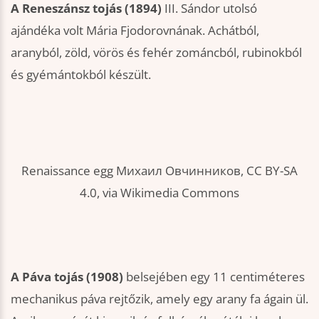
A Reneszánsz tojás (1894)
III. Sándor utolsó
ajándéka volt Mária Fjodorovnának. Achátból,
aranyból, zöld, vörös és fehér zománcból, rubinokból
és gyémántokból készült.
Renaissance egg Михаил Овчинников, CC BY-SA
4.0, via Wikimedia Commons
A Páva tojás (1908)
belsejében egy 11 centiméteres
mechanikus páva rejtőzik, amely egy arany fa ágain ül.