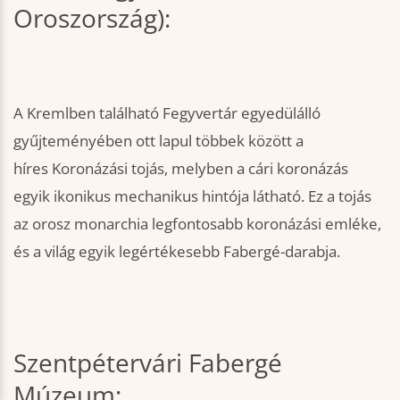
Oroszország):
A Kremlben található Fegyvertár egyedülálló
gyűjteményében ott lapul többek között a
híres Koronázási tojás, melyben a cári koronázás
egyik ikonikus mechanikus hintója látható. Ez a tojás
az orosz monarchia legfontosabb koronázási emléke,
és a világ egyik legértékesebb Fabergé-darabja.
Szentpétervári Fabergé
Múzeum: