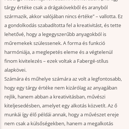
tárgy értéke csak a drágakövekből és aranyból
származik, akkor valójában nincs értéke” – vallotta. Ez
a gondolkodás szabadította fel a kreativitást, és tette
lehetővé, hogy a legegyszerűbb anyagokból is
műremekek szülessenek. A forma és funkció
harmóniája, a meglepetés eleme és a végtelenül
finom kivitelezés – ezek voltak a Fabergé-stílus
alapkövei.
Számára és műhelye számára az volt a legfontosabb,
hogy egy tárgy értéke nem kizárólag az anyagában
rejlik, hanem abban a kreativitásban, művészi
kiteljesedésben, amelyet egy alkotás közvetít. Az ő
munkái így élő példái annak, hogy a művészet ereje
nem csak a külsőségekben, hanem a megalkotás