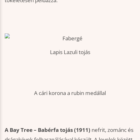
tökéletesen példázza.
Lapis Lazuli tojás
A cári korona a rubin medállal
A Bay Tree – Babérfa tojás (1911)
nefrit, zománc és
drágakövek felhasználásával készült. A levelek között