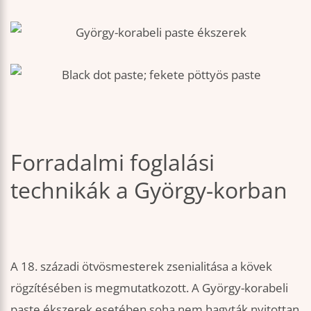
Forradalmi foglalási
technikák a György-korban
A 18. századi ötvösmesterek zsenialitása a kövek
rögzítésében is megmutatkozott. A György-korabeli
paste ékszerek esetében soha nem hagyták nyitottan