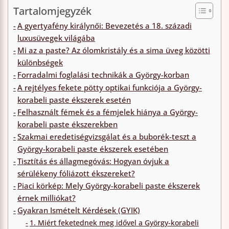
Tartalomjegyzék
A gyertyafény királynői: Bevezetés a 18. századi
luxusüvegek világába
Mi az a paste? Az ólomkristály és a sima üveg közötti
különbségek
Forradalmi foglalási technikák a György-korban
A rejtélyes fekete pötty optikai funkciója a György-
korabeli paste ékszerek esetén
Felhasznált fémek és a fémjelek hiánya a György-
korabeli paste ékszerekben
Szakmai eredetiségvizsgálat és a buborék-teszt a
György-korabeli paste ékszerek esetében
Tisztítás és állagmegóvás: Hogyan óvjuk a
sérülékeny fóliázott ékszereket?
Piaci körkép: Mely György-korabeli paste ékszerek
érnek milliókat?
Gyakran Ismételt Kérdések (GYIK)
1. Miért feketednek meg idővel a György-korabeli