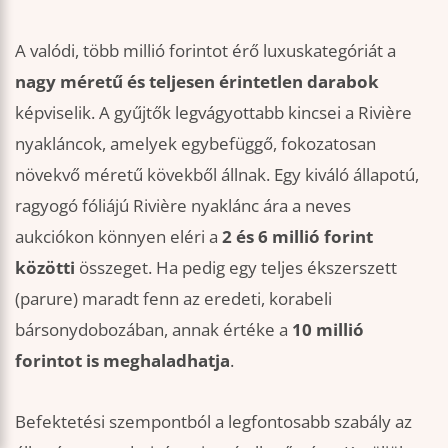
A valódi, több millió forintot érő luxuskategóriát a
nagy méretű és teljesen érintetlen darabok
képviselik. A gyűjtők legvágyottabb kincsei a Rivière
nyakláncok, amelyek egybefüggő, fokozatosan
növekvő méretű kövekből állnak. Egy kiváló állapotú,
ragyogó fóliájú Rivière nyaklánc ára a neves
aukciókon könnyen eléri a
2 és 6 millió forint
közötti
összeget. Ha pedig egy teljes ékszerszett
(parure) maradt fenn az eredeti, korabeli
bársonydobozában, annak értéke a
10 millió
forintot is meghaladhatja
.
Befektetési szempontból a legfontosabb szabály az