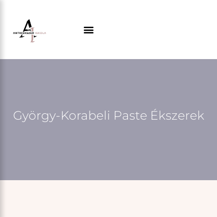
Skip
to
content
György-Korabeli Paste Ékszerek