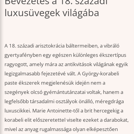
Bevezetés a 18. századi
luxusüvegek világába
A 18. századi arisztokrácia báltermeiben, a vibráló
gyertyafényben egy egészen különleges ékszertípus
ragyogott, amely mára az antikvitások világának egyik
legizgalmasabb fejezetévé vált. A György-korabeli
paste ékszerek megjelenésük idején nem a
szegények olcsó gyémántutánzatai voltak, hanem a
legfelsőbb társadalmi osztályok önálló, méregdrága
luxuscikkei. Marie Antoinette-től a brit hercegekig a
korabeli elit előszeretettel viselte ezeket a darabokat,
mivel az anyag rugalmassága olyan elképesztően