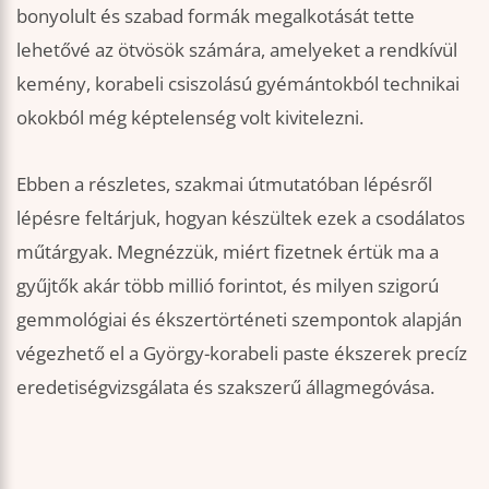
bonyolult és szabad formák megalkotását tette
lehetővé az ötvösök számára, amelyeket a rendkívül
kemény, korabeli csiszolású gyémántokból technikai
okokból még képtelenség volt kivitelezni.
Ebben a részletes, szakmai útmutatóban lépésről
lépésre feltárjuk, hogyan készültek ezek a csodálatos
műtárgyak. Megnézzük, miért fizetnek értük ma a
gyűjtők akár több millió forintot, és milyen szigorú
gemmológiai és ékszertörténeti szempontok alapján
végezhető el a György-korabeli paste ékszerek precíz
eredetiségvizsgálata és szakszerű állagmegóvása.