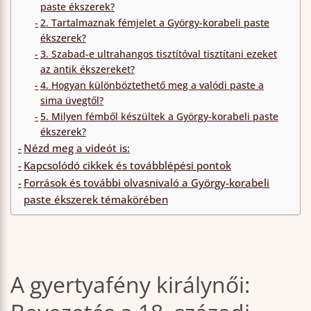
paste ékszerek?
2. Tartalmaznak fémjelet a György-korabeli paste
ékszerek?
3. Szabad-e ultrahangos tisztítóval tisztítani ezeket
az antik ékszereket?
4. Hogyan különböztethető meg a valódi paste a
sima üvegtől?
5. Milyen fémből készültek a György-korabeli paste
ékszerek?
Nézd meg a videót is:
Kapcsolódó cikkek és továbblépési pontok
Források és további olvasnivaló a György-korabeli
paste ékszerek témakörében
A gyertyafény királynői: