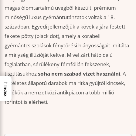
magas ólomtartalmú üvegből készült, prémium
minőségű luxus gyémántutánzatok voltak a 18.
században. Egyedi jellemzőjük a kövek aljára festett
fekete pötty (black dot), amely a korabeli
gyémántcsiszolások fénytörési hiányosságait imitálta
a mélység illúzióját keltve. Mivel zárt hátoldalú
foglalatban, sérülékeny fémfólián fekszenek,
tisztításukhoz
soha nem szabad vizet használni
. A
→
tökéletes állapotú darabok ma ritka gyűjtői kincsek,
Index
értékük a nemzetközi antikpiacon a több millió
forintot is elérheti.