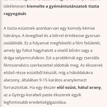
tökéletesen
kiemelte a gyémántutánzatok tiszta
ragyogását
.
A tiszta ezüstnek azonban van egy komoly kémiai
hátránya. A levegővel és a bőrrel érintkezve gyorsan
oxidálódik. Ez a folyamat megfeketíti a fém felületét,
amely így foltot hagyhatott a viselő bőrén vagy a
drága selyemruhákon. Ezt a problémát egy zseniális
fémszendvics szerkezettel oldották meg. Az ékszerek
elülső része ezüstből készült, míg a hátoldalukra
alacsony, általában 9-15 karátos aranylemezt
forrasztottak. Ha egy ékszer
elöl ezüst, hátul arany
,
az a György-korabeli paste ékszerek egyik
legfontosabb eredetiségigazolása.