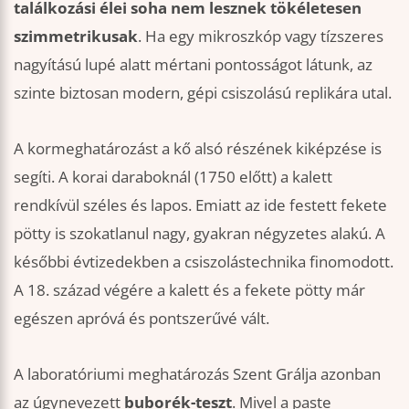
találkozási élei soha nem lesznek tökéletesen
szimmetrikusak
. Ha egy mikroszkóp vagy tízszeres
nagyítású lupé alatt mértani pontosságot látunk, az
szinte biztosan modern, gépi csiszolású replikára utal.
A kormeghatározást a kő alsó részének kiképzése is
segíti. A korai daraboknál (1750 előtt) a kalett
rendkívül széles és lapos. Emiatt az ide festett fekete
pötty is szokatlanul nagy, gyakran négyzetes alakú. A
későbbi évtizedekben a csiszolástechnika finomodott.
A 18. század végére a kalett és a fekete pötty már
egészen apróvá és pontszerűvé vált.
A laboratóriumi meghatározás Szent Grálja azonban
az úgynevezett
buborék-teszt
. Mivel a paste