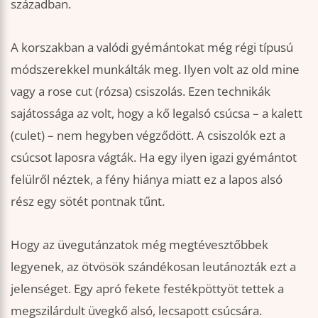
században.
A korszakban a valódi gyémántokat még régi típusú
módszerekkel munkálták meg. Ilyen volt az old mine
vagy a rose cut (rózsa) csiszolás. Ezen technikák
sajátossága az volt, hogy a kő legalsó csúcsa – a kalett
(culet) – nem hegyben végződött. A csiszolók ezt a
csúcsot laposra vágták. Ha egy ilyen igazi gyémántot
felülről néztek, a fény hiánya miatt ez a lapos alsó
rész egy sötét pontnak tűnt.
Hogy az üvegutánzatok még megtévesztőbbek
legyenek, az ötvösök szándékosan leutánozták ezt a
jelenséget. Egy apró fekete festékpöttyöt tettek a
megszilárdult üvegkő alsó, lecsapott csúcsára.