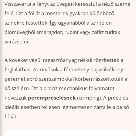
Visszaverte a fényt az üvegen keresztül a néző szeme
felé. Ezt a fóliát a mesterek gyakran különböző
színekre festették. Így ugyanabból a színtelen
ólomüvegből smaragdot, rubint vagy zafírt tudtak
varázsolni.
A köveket végül ragasztóanyag nélkül rögzítették a
foglalatban. Az ötvösök a fémkehely hajszálvékony
peremét apró szerszámokkal körben rászorították a
kő szélére. Ezt a precíz mechanikus folyamatot
nevezzük
perempréselésnek
(crimping). A préselés
ideális esetben teljesen légmentesen zárta le a belső
fóliát.