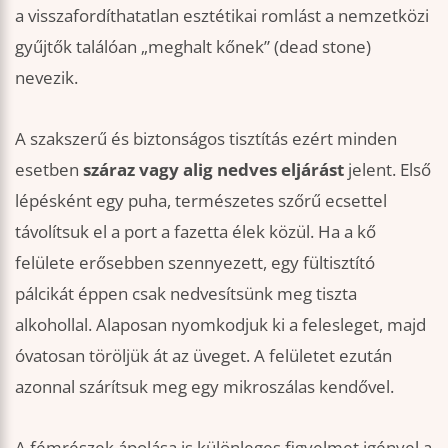
a visszafordíthatatlan esztétikai romlást a nemzetközi
gyűjtők találóan „meghalt kőnek” (dead stone)
nevezik.
A szakszerű és biztonságos tisztítás ezért minden
esetben
száraz vagy alig nedves eljárást
jelent. Első
lépésként egy puha, természetes szőrű ecsettel
távolítsuk el a port a fazetta élek közül. Ha a kő
felülete erősebben szennyezett, egy fültisztító
pálcikát éppen csak nedvesítsünk meg tiszta
alkohollal. Alaposan nyomkodjuk ki a felesleget, majd
óvatosan töröljük át az üveget. A felületet ezután
azonnal szárítsuk meg egy mikroszálas kendővel.
A fémrészek ápolása is különleges figyelmet igényel a