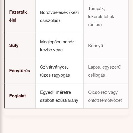
Tompák,
Fazetták
Borotvaélesek (kézi
lekerekítettek
élei
csiszolás)
(öntés)
Meglepően nehéz
Súly
Könnyű
kézbe véve
Szivárványos,
Lapos, egyszerű
Fénytörés
tüzes ragyogás
csillogás
Egyedi, méretre
Olcsó réz vagy
Foglalat
szabott ezüst/arany
öntött fémötvözet