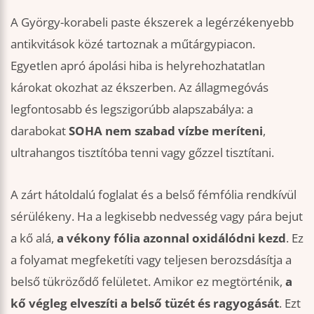
A György-korabeli paste ékszerek a legérzékenyebb
antikvitások közé tartoznak a műtárgypiacon.
Egyetlen apró ápolási hiba is helyrehozhatatlan
károkat okozhat az ékszerben. Az állagmegóvás
legfontosabb és legszigorúbb alapszabálya: a
darabokat
SOHA nem szabad vízbe meríteni
,
ultrahangos tisztítóba tenni vagy gőzzel tisztítani.
A zárt hátoldalú foglalat és a belső fémfólia rendkívül
sérülékeny. Ha a legkisebb nedvesség vagy pára bejut
a kő alá,
a vékony fólia azonnal oxidálódni kezd
. Ez
a folyamat megfeketíti vagy teljesen berozsdásítja a
belső tükröződő felületet. Amikor ez megtörténik,
a
kő végleg elveszíti a belső tüzét és ragyogását
. Ezt