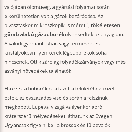
valójában ólomüveg, a gyártási folyamat során
elkerülhetetlen volt a gázok bezáródása. Az
olvasztáskor mikroszkopikus méretű,
tökéletesen
gömb alakú gázbuborékok
rekedtek az anyagban.
A valódi gyémántokban vagy természetes
kristályokban ilyen kerek légbuborékok soha
nincsenek. Ott kizárólag folyadékzárványok vagy más
ásványi növedékek találhatók.
Ha ezek a buborékok a fazetta felületéhez közel
estek, az évszázados viselés során a felszínük
megkopott. Lupéval vizsgálva ilyenkor apró,
kráterszerű mélyedéseket láthatunk az üvegen.
Ugyancsak figyelni kell a brossok és fülbevalók