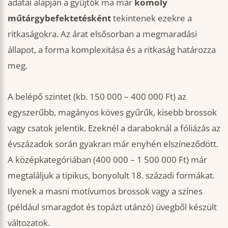
adatai alapján a gyűjtők ma már
komoly
műtárgybefektetésként
tekintenek ezekre a
ritkaságokra. Az árat elsősorban a megmaradási
állapot, a forma komplexitása és a ritkaság határozza
meg.
A belépő szintet (kb. 150 000 – 400 000 Ft) az
egyszerűbb, magányos köves gyűrűk, kisebb brossok
vagy csatok jelentik. Ezeknél a daraboknál a fóliázás az
évszázadok során gyakran már enyhén elszíneződött.
A középkategóriában (400 000 – 1 500 000 Ft) már
megtaláljuk a tipikus, bonyolult 18. századi formákat.
Ilyenek a masni motívumos brossok vagy a színes
(például smaragdot és topázt utánzó) üvegből készült
változatok.