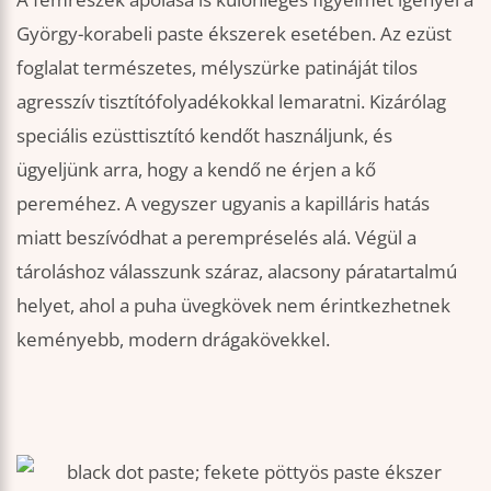
György-korabeli paste ékszerek esetében. Az ezüst
foglalat természetes, mélyszürke patináját tilos
agresszív tisztítófolyadékokkal lemaratni. Kizárólag
speciális ezüsttisztító kendőt használjunk, és
ügyeljünk arra, hogy a kendő ne érjen a kő
pereméhez. A vegyszer ugyanis a kapilláris hatás
miatt beszívódhat a perempréselés alá. Végül a
tároláshoz válasszunk száraz, alacsony páratartalmú
helyet, ahol a puha üvegkövek nem érintkezhetnek
keményebb, modern drágakövekkel.