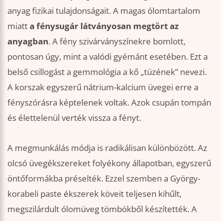
anyag fizikai tulajdonságait. A magas ólomtartalom
miatt
a fénysugár látványosan megtört az
anyagban
. A fény szivárványszínekre bomlott,
pontosan úgy, mint a valódi gyémánt esetében. Ezt a
belső csillogást a gemmológia a kő „tüzének” nevezi.
A korszak egyszerű nátrium-kalcium üvegei erre a
fényszórásra képtelenek voltak. Azok csupán tompán
és élettelenül verték vissza a fényt.
A megmunkálás módja is radikálisan különbözött. Az
olcsó üvegékszereket folyékony állapotban, egyszerű
öntőformákba préselték. Ezzel szemben a György-
korabeli paste ékszerek köveit teljesen kihűlt,
megszilárdult ólomüveg tömbökből készítették. A