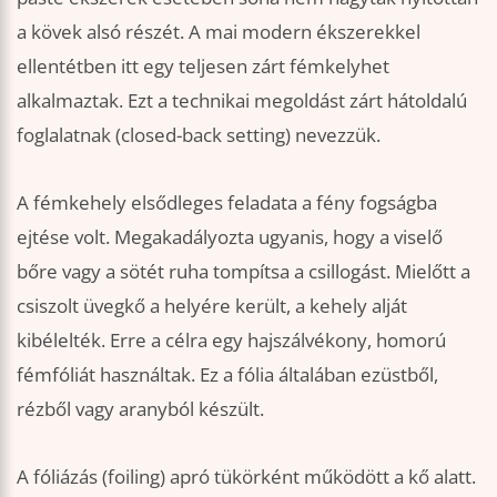
a kövek alsó részét. A mai modern ékszerekkel
ellentétben itt egy teljesen zárt fémkelyhet
alkalmaztak. Ezt a technikai megoldást zárt hátoldalú
foglalatnak (closed-back setting) nevezzük.
A fémkehely elsődleges feladata a fény fogságba
ejtése volt. Megakadályozta ugyanis, hogy a viselő
bőre vagy a sötét ruha tompítsa a csillogást. Mielőtt a
csiszolt üvegkő a helyére került, a kehely alját
kibélelték. Erre a célra egy hajszálvékony, homorú
fémfóliát használtak. Ez a fólia általában ezüstből,
rézből vagy aranyból készült.
A fóliázás (foiling) apró tükörként működött a kő alatt.