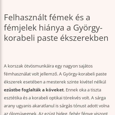
Felhasznált fémek és a
fémjelek hiánya a György-
korabeli paste ékszerekben
A korszak ötvösmunkáira egy nagyon sajátos
fémhasználat volt jellemző. A György-korabeli paste
ékszerek esetében a mesterek szinte kivétel nélkül
ezüstbe foglalták a köveket
. Ennek oka a tiszta
esztétika és a korabeli optikai törekvés volt. A sárga
arany ugyanis akaratlanul is sárgás tónust adott volna
az ólomüvegnek. Az ezüst hideg, fehér fénye viszont