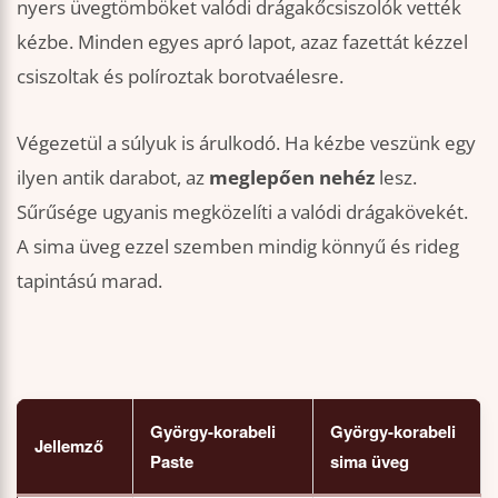
nyers üvegtömböket valódi drágakőcsiszolók vették
kézbe. Minden egyes apró lapot, azaz fazettát kézzel
csiszoltak és políroztak borotvaélesre.
Végezetül a súlyuk is árulkodó. Ha kézbe veszünk egy
ilyen antik darabot, az
meglepően nehéz
lesz.
Sűrűsége ugyanis megközelíti a valódi drágakövekét.
A sima üveg ezzel szemben mindig könnyű és rideg
tapintású marad.
György-korabeli
György-korabeli
Jellemző
Paste
sima üveg