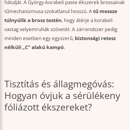
hátulját. A György-korabeli paste ékszerek brossainak
tűmechanizmusa szokatlanul hosszú. A
tű messze
túlnyúlik a bross testén
, hogy átérje a korabeli
vastag selyemruhák szövetét. A zárrendszer pedig
minden esetben egy egyszerű,
biztonsági retesz
nélküli „C” alakú kampó
.
Tisztítás és állagmegóvás:
Hogyan óvjuk a sérülékeny
fóliázott ékszereket?