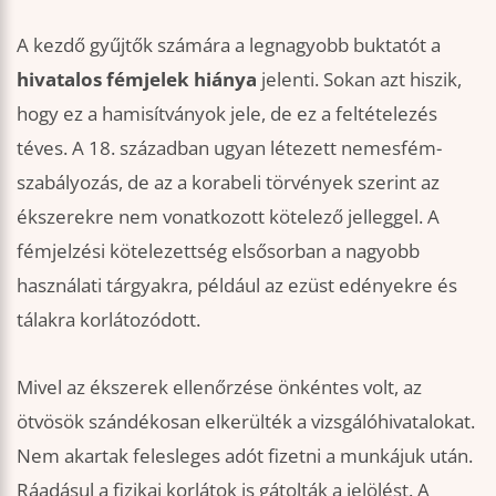
A kezdő gyűjtők számára a legnagyobb buktatót a
hivatalos fémjelek hiánya
jelenti. Sokan azt hiszik,
hogy ez a hamisítványok jele, de ez a feltételezés
téves. A 18. században ugyan létezett nemesfém-
szabályozás, de az a korabeli törvények szerint az
ékszerekre nem vonatkozott kötelező jelleggel. A
fémjelzési kötelezettség elsősorban a nagyobb
használati tárgyakra, például az ezüst edényekre és
tálakra korlátozódott.
Mivel az ékszerek ellenőrzése önkéntes volt, az
ötvösök szándékosan elkerülték a vizsgálóhivatalokat.
Nem akartak felesleges adót fizetni a munkájuk után.
Ráadásul a fizikai korlátok is gátolták a jelölést. A