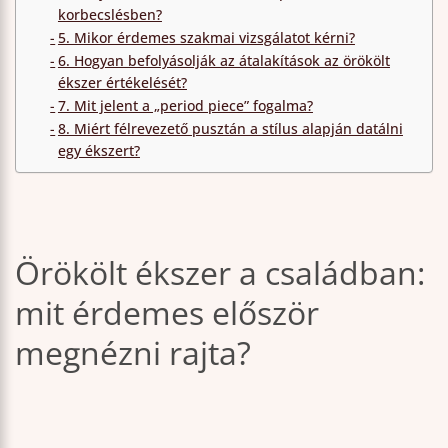
korbecslésben?
5. Mikor érdemes szakmai vizsgálatot kérni?
6. Hogyan befolyásolják az átalakítások az örökölt
ékszer értékelését?
7. Mit jelent a „period piece” fogalma?
8. Miért félrevezető pusztán a stílus alapján datálni
egy ékszert?
Örökölt ékszer a családban:
mit érdemes először
megnézni rajta?