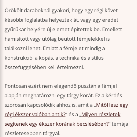
Örökölt daraboknál gyakori, hogy egy régi követ
későbbi foglalatba helyeztek át, vagy egy eredeti
gyűrűkar helyére új elemet építettek be. Emellett
hamisított vagy utólag beütött fémjelekkel is
találkozni lehet. Emiatt a fémjelet mindig a
konstrukció, a kopás, a technika és a stílus
összefüggésében kell értelmezni.
Pontosan ezért nem elegendő pusztán a fémjel
alapján meghatározni egy tárgy korát. Ez a kérdés
szorosan kapcsolódik ahhoz is, amit a „
Mitől lesz egy
régi ékszer valóban antik?
” és a „
Milyen részletek
segítenek egy ékszer korának becslésében?
” témája
részletesebben tárgyal.