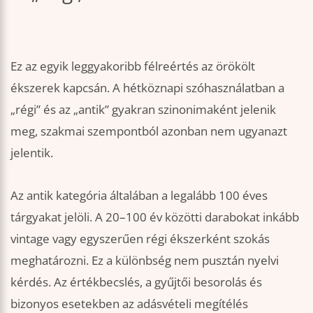
Ez az egyik leggyakoribb félreértés az örökölt
ékszerek kapcsán. A hétköznapi szóhasználatban a
„régi” és az „antik” gyakran szinonimaként jelenik
meg, szakmai szempontból azonban nem ugyanazt
jelentik.
Az antik kategória általában a legalább 100 éves
tárgyakat jelöli. A 20–100 év közötti darabokat inkább
vintage vagy egyszerűen régi ékszerként szokás
meghatározni. Ez a különbség nem pusztán nyelvi
kérdés. Az értékbecslés, a gyűjtői besorolás és
bizonyos esetekben az adásvételi megítélés