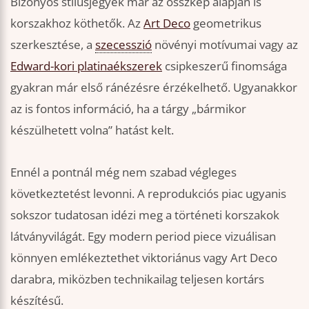
Bizonyos stílusjegyek már az összkép alapján is
korszakhoz köthetők. Az
Art Deco
geometrikus
szerkesztése, a
szecesszió
növényi motívumai vagy az
Edward-kori platinaékszerek
csipkeszerű finomsága
gyakran már első ránézésre érzékelhető. Ugyanakkor
az is fontos információ, ha a tárgy „bármikor
készülhetett volna” hatást kelt.
Ennél a pontnál még nem szabad végleges
következtetést levonni. A reprodukciós piac ugyanis
sokszor tudatosan idézi meg a történeti korszakok
látványvilágát. Egy modern period piece vizuálisan
könnyen emlékeztethet viktoriánus vagy Art Deco
darabra, miközben technikailag teljesen kortárs
készítésű.