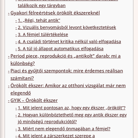
találkozik egy tárgyban
Gyakori félreértések örökölt ékszereknél
1. „Régi, tehát antik”
2. Vizuális benyomásból levont következtetések
3. A fémjel túlértékelése
4. A családi történet kritika nélkül való elfogadása
5. A túl jó állapot automatikus elfogadása
Period piece, reprodukció és „antikolt” darab: mi a
különbség?
Piaci és gyűjtői szempontok: mire érdemes reálisan
számítani?
Örökölt ékszer: Amikor az otthoni vizsgálat már nem
elegendő
GYIK – Örökölt ékszer
1. Mit jelent pontosan az, hogy egy ékszer „örökölt”?
2. Hogyan különböztethető meg egy antik ékszer egy
jó minőségű reprodukciótól?
3. Miért nem elegendő önmagában a fémjel?
4. Mit jelent a zárszerkezet szerepe a