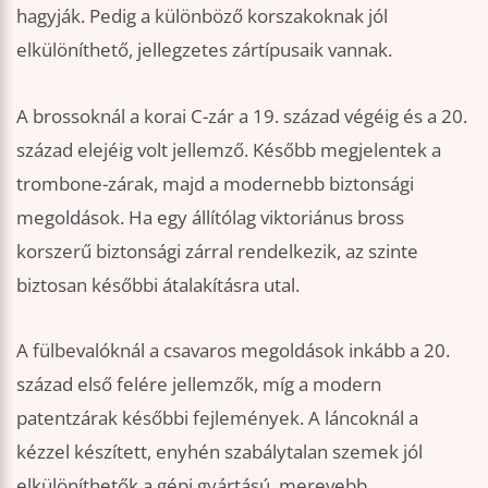
hagyják. Pedig a különböző korszakoknak jól
elkülöníthető, jellegzetes zártípusaik vannak.
A brossoknál a korai C-zár a 19. század végéig és a 20.
század elejéig volt jellemző. Később megjelentek a
trombone-zárak, majd a modernebb biztonsági
megoldások. Ha egy állítólag viktoriánus bross
korszerű biztonsági zárral rendelkezik, az szinte
biztosan későbbi átalakításra utal.
A fülbevalóknál a csavaros megoldások inkább a 20.
század első felére jellemzők, míg a modern
patentzárak későbbi fejlemények. A láncoknál a
kézzel készített, enyhén szabálytalan szemek jól
elkülöníthetők a gépi gyártású, merevebb