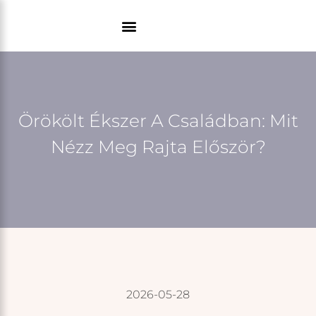
Skip
to
content
Örökölt Ékszer A Családban: Mit
Nézz Meg Rajta Először?
2026-05-28