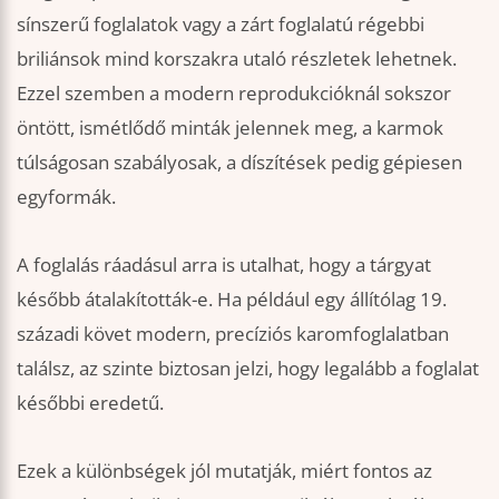
sínszerű foglalatok vagy a zárt foglalatú régebbi
briliánsok mind korszakra utaló részletek lehetnek.
Ezzel szemben a modern reprodukcióknál sokszor
öntött, ismétlődő minták jelennek meg, a karmok
túlságosan szabályosak, a díszítések pedig gépiesen
egyformák.
A foglalás ráadásul arra is utalhat, hogy a tárgyat
később átalakították-e. Ha például egy állítólag 19.
századi követ modern, precíziós karomfoglalatban
találsz, az szinte biztosan jelzi, hogy legalább a foglalat
későbbi eredetű.
Ezek a különbségek jól mutatják, miért fontos az