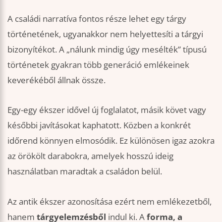
A családi narratíva fontos része lehet egy tárgy
történetének, ugyanakkor nem helyettesíti a tárgyi
bizonyítékot. A „nálunk mindig úgy mesélték” típusú
történetek gyakran több generáció emlékeinek
keverékéből állnak össze.
Egy-egy ékszer idővel új foglalatot, másik követ vagy
későbbi javításokat kaphatott. Közben a konkrét
időrend könnyen elmosódik. Ez különösen igaz azokra
az örökölt darabokra, amelyek hosszú ideig
használatban maradtak a családon belül.
Az antik ékszer azonosítása ezért nem emlékezetből,
hanem
tárgyelemzésből
indul ki. A
forma, a