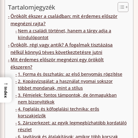
Tartalomjegyzék
Örökölt ékszer a családban: mit érdemes először
megnézni rajta?
Nem a családi történet, hanem a tárgy adja a
kiindulópontot
Örökölt, régi vagy antik? A fogalmak tisztázása
nélkül könnyű téves következtetésre jutni
Mit érdemes először megnézni egy örökölt
ékszeren?
1. Forma és összhatás: az első benyomás rögzítése
2. Kopásvizsgálat: a használat nyomai sokszor
→
többet mondanak, mint a stílus
Index
3. Fémjelek: fontos támpontok, de önmagukban
nem bizonyítékok
4. Foglalás és kőfoglalási technika: erős
korszakjelzők
5. Zárszerkezet: az egyik legmegbízhatóbb kordatáló
részlet
6. Javítások és átalakítások: amikor több korszak