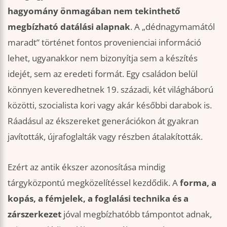
hagyomány önmagában nem tekinthető
megbízható datálási alapnak
. A „dédnagymamától
maradt” történet fontos provenienciai információ
lehet, ugyanakkor nem bizonyítja sem a készítés
idejét, sem az eredeti formát. Egy családon belül
könnyen keveredhetnek 19. századi, két világháború
közötti, szocialista kori vagy akár későbbi darabok is.
Ráadásul az ékszereket generációkon át gyakran
javították, újrafoglalták vagy részben átalakították.
Ezért az antik ékszer azonosítása mindig
tárgyközpontú megközelítéssel kezdődik. A
forma, a
kopás, a fémjelek, a foglalási technika és a
zárszerkezet
jóval megbízhatóbb támpontot adnak,