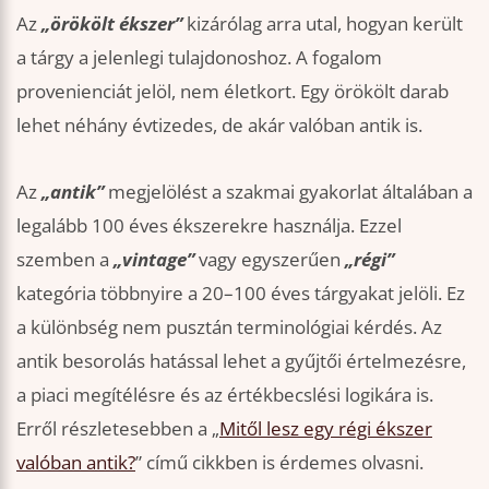
Az
„örökölt ékszer”
kizárólag arra utal, hogyan került
a tárgy a jelenlegi tulajdonoshoz. A fogalom
provenienciát jelöl, nem életkort. Egy örökölt darab
lehet néhány évtizedes, de akár valóban antik is.
Az
„antik”
megjelölést a szakmai gyakorlat általában a
legalább 100 éves ékszerekre használja. Ezzel
szemben a
„vintage”
vagy egyszerűen
„régi”
kategória többnyire a 20–100 éves tárgyakat jelöli. Ez
a különbség nem pusztán terminológiai kérdés. Az
antik besorolás hatással lehet a gyűjtői értelmezésre,
a piaci megítélésre és az értékbecslési logikára is.
Erről részletesebben a „
Mitől lesz egy régi ékszer
valóban antik?
” című cikkben is érdemes olvasni.